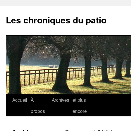
Aller
au
Les chroniques du patio
contenu
Accueil
À
Archives
et plus
propos
encore