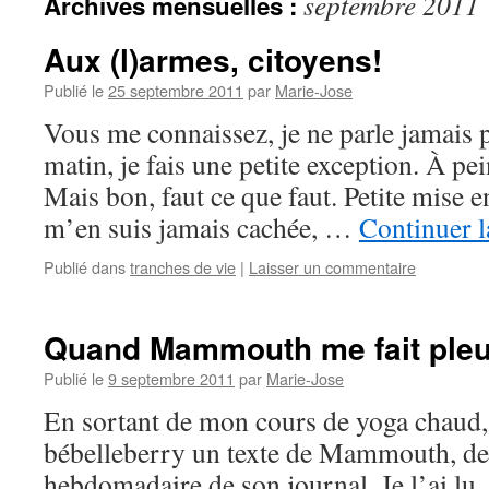
septembre 2011
Archives mensuelles :
Aux (l)armes, citoyens!
Publié le
25 septembre 2011
par
Marie-Jose
Vous me connaissez, je ne parle jamais p
matin, je fais une petite exception. À pe
Mais bon, faut ce que faut. Petite mise en
m’en suis jamais cachée, …
Continuer l
Publié dans
tranches de vie
|
Laisser un commentaire
Quand Mammouth me fait ple
Publié le
9 septembre 2011
par
Marie-Jose
En sortant de mon cours de yoga chaud,
bébelleberry un texte de Mammouth, des
hebdomadaire de son journal. Je l’ai lu,