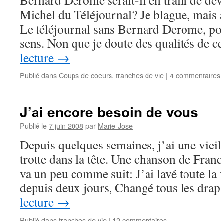
Bernard Derome serait-il en train de de
Michel du Téléjournal? Je blague, mais au
Le téléjournal sans Bernard Derome, pou
sens. Non que je doute des qualités de 
lecture
→
Publié dans
Coups de coeurs
,
tranches de vie
|
4 commentaires
J’ai encore besoin de vous
Publié le
7 juin 2008
par
Marie-Jose
Depuis quelques semaines, j’ai une viei
trotte dans la tête. Une chanson de France
va un peu comme suit: J’ai lavé toute la v
depuis deux jours, Changé tous les dr
lecture
→
Publié dans
tranches de vie
|
12 commentaires