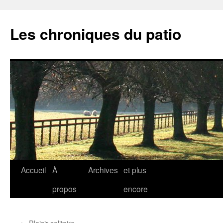
Aller
au
Les chroniques du patio
contenu
Accueil
À
Archives
et plus
propos
encore
←
Plaisir solitaire…