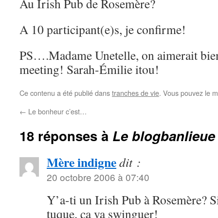
Au Irish Pub de Rosemère?
A 10 participant(e)s, je confirme!
PS….Madame Unetelle, on aimerait bien
meeting! Sarah-Émilie itou!
Ce contenu a été publié dans
tranches de vie
. Vous pouvez le m
←
Le bonheur c’est…
18 réponses à
Le blogbanlieue
Mère indigne
dit :
20 octobre 2006 à 07:40
Y’a-ti un Irish Pub à Rosemère? Si 
tuque, ça va swinguer!