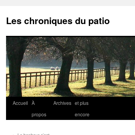
Aller
au
Les chroniques du patio
contenu
Accueil
À
Archives
et plus
propos
encore
←
Le bonheur c’est…