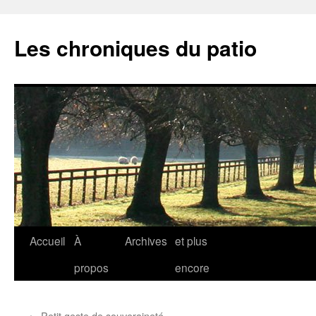
Aller
au
Les chroniques du patio
contenu
Accueil
À
Archives
et plus
propos
encore
←
Petit geste de souveraineté