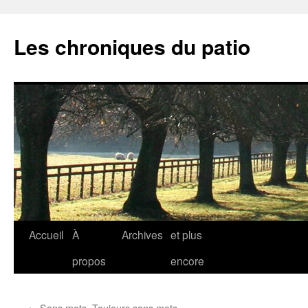
Aller
au
Les chroniques du patio
contenu
Accueil
À
Archives
et plus
propos
encore
←
Sans mots. Toujours sans mots.