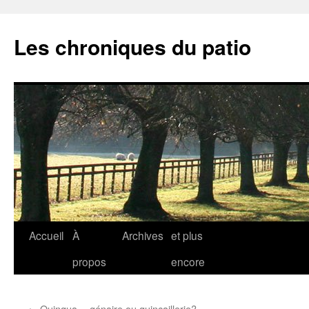
Aller
au
Les chroniques du patio
contenu
Accueil
À
Archives
et plus
propos
encore
←
Quinqua… génaire ou quincaillerie?