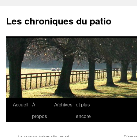
Aller
au
Les chroniques du patio
contenu
Accueil
À
Archives
et plus
propos
encore
←
La routine habituelle, quoi!
D’amou