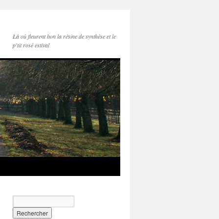
Là où fleurent bon la résine de synthèse et le
p'tit rosé estival