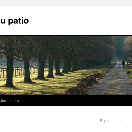
u patio
plus encore
Et pourtant
→