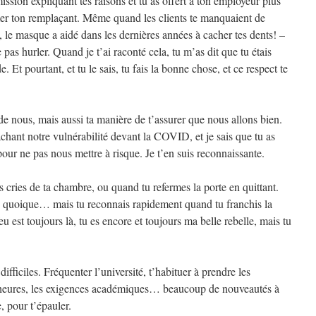
ission expliquant tes raisons et tu as offert à ton employeur plus
rmer ton remplaçant. Même quand les clients te manquaient de
, le masque a aidé dans les dernières années à cacher tes dents! –
pas hurler. Quand je t’ai raconté cela, tu m’as dit que tu étais
e. Et pourtant, et tu le sais, tu fais la bonne chose, et ce respect te
de nous, mais aussi ta manière de t’assurer que nous allons bien.
achant notre vulnérabilité devant la COVID, et je sais que tu as
 pour ne pas nous mettre à risque. Je t’en suis reconnaissante.
 cries de ta chambre, ou quand tu refermes la porte en quittant.
t, quoique… mais tu reconnais rapidement quand tu franchis la
eu est toujours là, tu es encore et toujours ma belle rebelle, mais tu
ifficiles. Fréquenter l’université, t’habituer à prendre les
 heures, les exigences académiques… beaucoup de nouveautés à
, pour t’épauler.