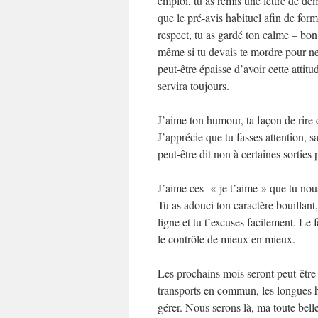
emploi, tu as remis une lettre de dém
que le pré-avis habituel afin de fo
respect, tu as gardé ton calme – bon
même si tu devais te mordre pour ne 
peut-être épaisse d’avoir cette attitud
servira toujours.
J’aime ton humour, ta façon de rire 
J’apprécie que tu fasses attention, s
peut-être dit non à certaines sorties
J’aime ces « je t’aime » que tu nous
Tu as adouci ton caractère bouillan
ligne et tu t’excuses facilement. Le f
le contrôle de mieux en mieux.
Les prochains mois seront peut-être d
transports en commun, les longues
gérer. Nous serons là, ma toute belle