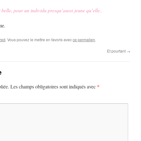
st belle, pour un individu presqu’aussi jeune qu’elle..
me.
zed
. Vous pouvez le mettre en favoris avec
ce permalien
.
Et pourtant
→
e
*
liée.
Les champs obligatoires sont indiqués avec