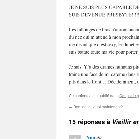
JE NE SUIS PLUS CAPABLE D
SUIS DEVENUE PRESBYTE!!!!
Les rallonges de bras n’auront aucun
du nez qui m’attend à mon prochain
me disant que c’est sexy, les lunett
suis battue toute ma vie pour porte
Je sais. Y’a des drames humains pir
traine une face de mi-carême dans la
plis dans le front… Décidemment, o
Ce contenu a été publié dans
Coups de g
←
Bon, on fait quoi maintenant?
15 réponses à
Vieillir 
Nap
dit :