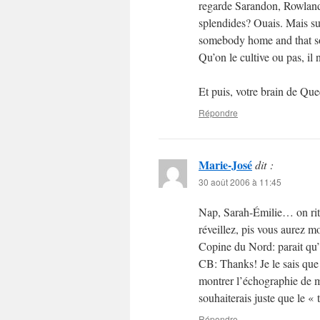
regarde Sarandon, Rowland
splendides? Ouais. Mais surt
somebody home and that some
Qu’on le cultive ou pas, il 
Et puis, votre brain de Qu
Répondre
Marie-José
dit :
30 août 2006 à 11:45
Nap, Sarah-Émilie… on rit 
réveillez, pis vous aurez m
Copine du Nord: parait qu’i
CB: Thanks! Je le sais que j
montrer l’échographie de ma
souhaiterais juste que le «
Répondre