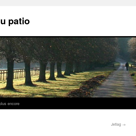
u patio
plus encore
Jetlag
→