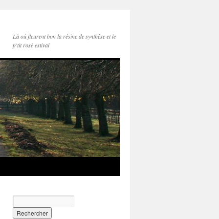
Là où fleurent bon la résine de synthèse et le
p'tit rosé estival