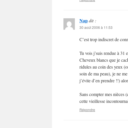
Nap
dit :
30 août 2006 à 11:53
C’est trop indiscret de conn
Tu vois j’suis rendue à 31 
Cheveux blancs que je cach
ridules au coin des yeux (o
soin de ma peau), je ne me 
j’évite d’en prendre !!) alor
Sans compter mes nièces (d
cette vieillesse incontourna
Répondre