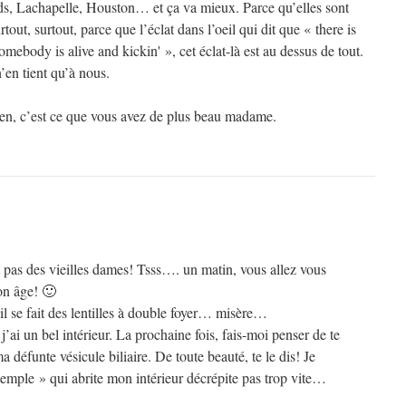
s, Lachapelle, Houston… et ça va mieux. Parce qu’elles sont
out, surtout, parce que l’éclat dans l’oeil qui dit que « there is
body is alive and kickin' », cet éclat-là est au dessus de tout.
n’en tient qu’à nous.
een, c’est ce que vous avez de plus beau madame.
pas des vieilles dames! Tsss…. un matin, vous allez vous
on âge! 🙂
l se fait des lentilles à double foyer… misère…
’ai un bel intérieur. La prochaine fois, fais-moi penser de te
 défunte vésicule biliaire. De toute beauté, te le dis! Je
 temple » qui abrite mon intérieur décrépite pas trop vite…