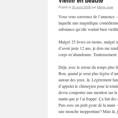
Vieillir en beauté
Publié le
30 août 2006
par
Marie-Jose
Vous vous souvenez de l’annonce – 
laquelle une magnifique comédienn
substance qu’elle voulait bien vieilli
Malgré 25 livres en moins, malgré un
d’avoir juste 12 ans, je dois me rend
corps m’abandonne. Traiteusement.
Déjà, avec le retour du temps plus fr
Bon, quand je serai plus légère d’un
autour des yeux, là. Légèrement fanée
d’appeler le chirurgien pour la tota
devra comporter une mention sur la r
matin que je l’ai frappé. Ça fait de
Puis avec un petit geste de la main 
une mouche inopportune? Mais là, je