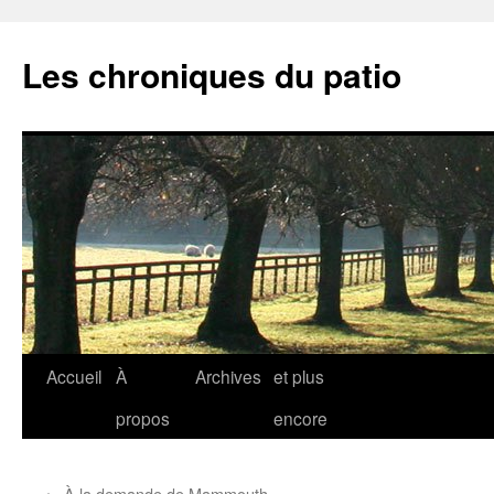
Aller
au
Les chroniques du patio
contenu
Accueil
À
Archives
et plus
propos
encore
←
À la demande de Mammouth