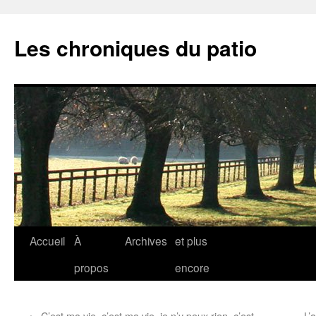
Aller
au
Les chroniques du patio
contenu
Accueil
À
Archives
et plus
propos
encore
←
C’est ma vie, c’est ma vie, je n’y peux rien, c’est
L’