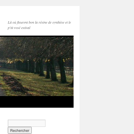
Là où fleurent bon la résine de synthèse et le
p'tit rosé estival