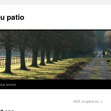
u patio
plus encore
2025, un grand cru
→