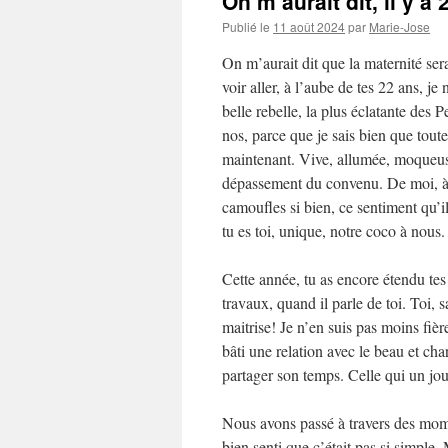
On m’aurait dit, il y a
Publié le
11 août 2024
par
Marie-Jose
On m’aurait dit que la maternité sera
voir aller, à l’aube de tes 22 ans, je
belle rebelle, la plus éclatante des P
nos, parce que je sais bien que toute
maintenant. Vive, allumée, moqueuse,
dépassement du convenu. De moi, à 
camoufles si bien, ce sentiment qu’il
tu es toi, unique, notre coco à nous.
Cette année, tu as encore étendu tes a
travaux, quand il parle de toi. Toi, 
maitrise! Je n’en suis pas moins fiè
bâti une relation avec le beau et cha
partager son temps. Celle qui un jo
Nous avons passé à travers des mome
bien senti que c’était pas si simple