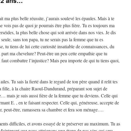
 22 ans…
it ma plus belle réussite, j’aurais soulevé les épaules. Mais à te
 ne vois pas de quoi je pourrais être plus fière. Tu es toujours ma
erséides, la plus belle chose qui soit arrivée dans nos vies. Je dis
 seule, sans ton papa, tu ne serais pas la femme que tu es
 tu tiens de lui cette curiosité insatiable de connaissances, du
part ma chevelure? Peut-être un peu cette empathie que tu
 faut combattre l’injustice? Mais peu importe de qui tu tiens quoi,
iles. Tu sais la fierté dans le regard de ton père quand il relit tes
sa fille, à la chaire Raoul-Dandurand, préparant son sujet de
re… mais je suis aussi fière de la femme que tu deviens. Celle qui
rmant E. , en te faisant respecter. Celle qui, généreuse, accepte de
ur, peut-être, ramassera sa chambre et fera son ménage….
nts difficiles, et avons essayé de te préserver au maximum. Tu as
. Maintenant que nous atteignons une étape de nos vies qui sera